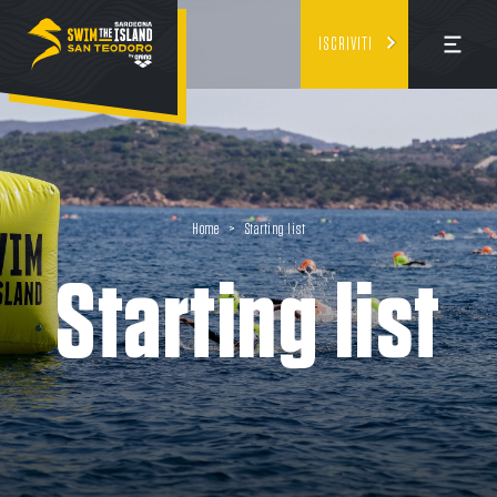
ISCRIVITI
Home
>
Starting list
Starting list