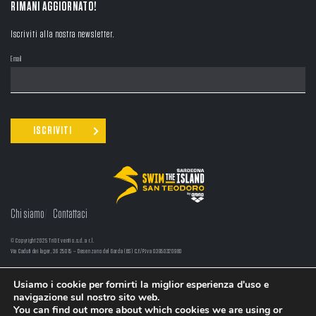
RIMANI AGGIORNATO!
Iscriviti alla nostra newsletter.
Email
Chi siamo
Contattaci
© Copyright 2025 TriO Eventi s.s.d. a r.l.
Via Caduti dei lager, 36 25015 – Desenzano del Garda (BS) C.F./P.Iva 03950320980
LINGUA:
EN
/
IT
Usiamo i cookie per fornirti la miglior esperienza d'uso e
navigazione sul nostro sito web.
You can find out more about which cookies we are using or