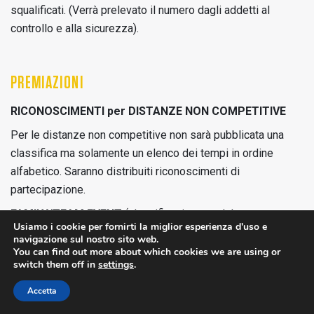
squalificati. (Verrà prelevato il numero dagli addetti al
controllo e alla sicurezza).
PREMIAZIONI
RICONOSCIMENTI per DISTANZE NON COMPETITIVE
Per le distanze non competitive non sarà pubblicata una
classifica ma solamente un elenco dei tempi in ordine
alfabetico. Saranno distribuiti riconoscimenti di
partecipazione.
FAMILY/TEAM EVENT
(classifica ricavata dal tempo
Usiamo i cookie per fornirti la miglior esperienza d'uso e
dell’ultimo componente del TEAM che varcherà il traguardo)
navigazione sul nostro sito web.
You can find out more about which cookies we are using or
1° TEAM
switch them off in
settings
.
2° TEAM
3° TEAM
Accetta
MWM RELAY