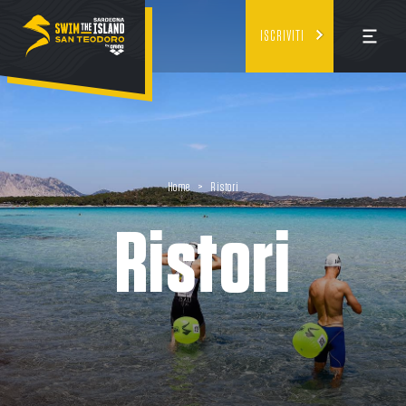
ISCRIVITI
Home
>
Ristori
Ristori