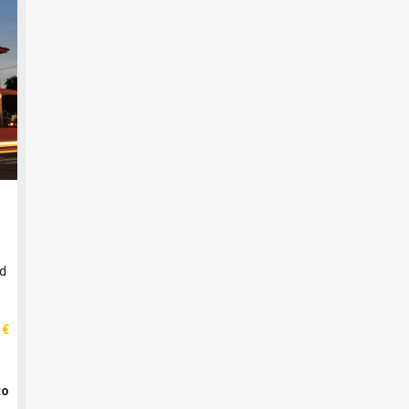
id
 €
to