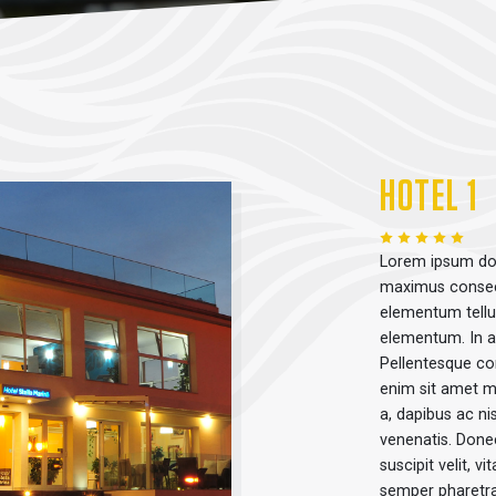
HOTEL 1
Lorem ipsum dolo
maximus consectet
elementum tellu
elementum. In ac
Pellentesque con
enim sit amet mo
a, dapibus ac n
venenatis. Donec
suscipit velit, v
semper pharetra